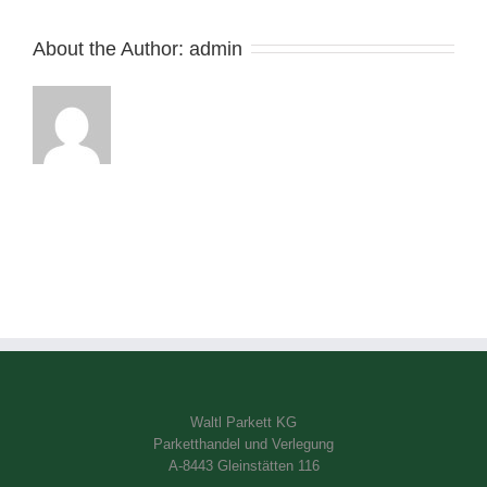
About the Author: 
admin
Waltl Parkett KG
Parketthandel und Verlegung
A-8443 Gleinstätten 116