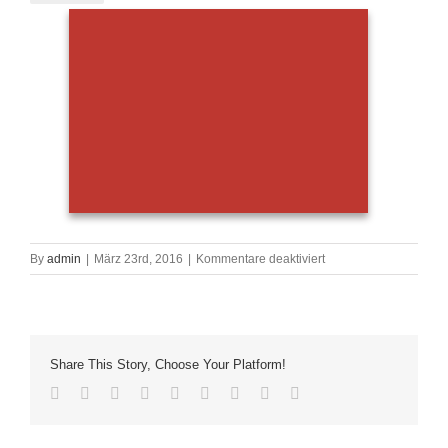
für
By
admin
|
März 23rd, 2016
|
Kommentare deaktiviert
Birne
Share This Story, Choose Your Platform!