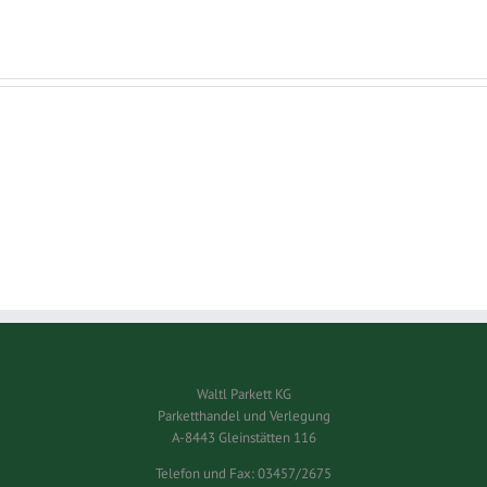
Waltl Parkett KG
Parketthandel und Verlegung
A-8443 Gleinstätten 116
Telefon und Fax:
03457/2675