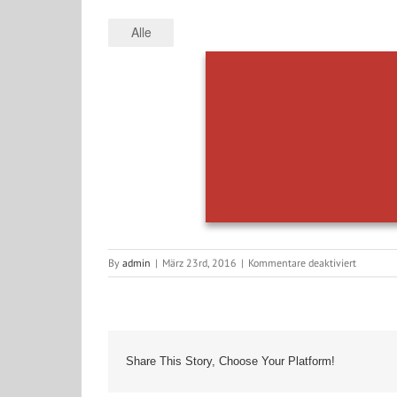
Alle
für
By
admin
|
März 23rd, 2016
|
Kommentare deaktiviert
Kirsch
Share This Story, Choose Your Platform!