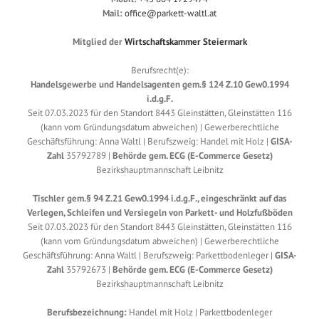
Mail:
office@parkett-waltl.at
Mitglied der
Wirtschaftskammer Steiermark
Berufsrecht(e):
Handelsgewerbe und Handelsagenten gem.§ 124 Z.10 Gew0.1994
i.d.g.F.
Seit 07.03.2023 für den Standort 8443 Gleinstätten, Gleinstätten 116
(kann vom Gründungsdatum abweichen) | Gewerberechtliche
Geschäftsführung: Anna Waltl | Berufszweig: Handel mit Holz |
GISA-
Zahl
35792789 |
Behörde gem. ECG (E-Commerce Gesetz)
Bezirkshauptmannschaft Leibnitz
Tischler gem.§ 94 Z.21 Gew0.1994 i.d.g.F., eingeschränkt auf das
Verlegen, Schleifen und Versiegeln von Parkett- und Holzfußböden
Seit 07.03.2023 für den Standort 8443 Gleinstätten, Gleinstätten 116
(kann vom Gründungsdatum abweichen) | Gewerberechtliche
Geschäftsführung: Anna Waltl | Berufszweig: Parkettbodenleger |
GISA-
Zahl
35792673 |
Behörde gem. ECG (E-Commerce Gesetz)
Bezirkshauptmannschaft Leibnitz
Berufsbezeichnung:
Handel mit Holz | Parkettbodenleger