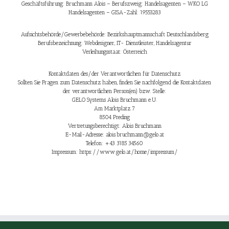
Geschäftsführung: Bruchmann Alois – Berufszweig: Handelsagenten – WKO LG
Handelsagenten – GISA-Zahl: 19553283
Aufsichtsbehörde/Gewerbebehörde:
Bezirkshauptmannschaft Deutschlandsberg
Berufsbezeichnung:
Webdesigner, IT- Dienstleister, Handelsagentur
Verleihungsstaat:
Österreich
Kontaktdaten des/der Verantwortlichen für Datenschutz
Sollten Sie Fragen zum Datenschutz haben, finden Sie nachfolgend die Kontaktdaten
der verantwortlichen Person(en) bzw. Stelle:
GELO Systems Alois Bruchmann e.U.
Am Marktplatz 7
8504 Preding
Vertretungsberechtigt: Alois Bruchmann
E-Mail-Adresse:
alois.bruchmann@gelo.at
Telefon:
+43 3185 34560
Impressum:
https://www.gelo.at/home/impressum/