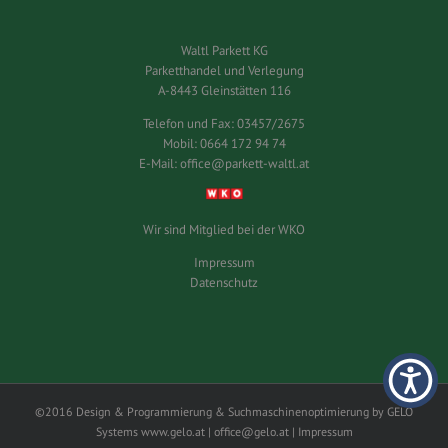
Waltl Parkett KG
Parketthandel und Verlegung
A-8443 Gleinstätten 116
Telefon und Fax:
03457/2675
Mobil:
0664 172 94 74
E-Mail:
office@parkett-waltl.at
Wir sind Mitglied bei der WKO
Impressum
Datenschutz
©2016 Design & Programmierung & Suchmaschinenoptimierung by GELO
Systems
www.gelo.at
|
office@gelo.at
|
Impressum