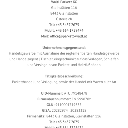
Waltl Parkett KG
Gleinstätten 116
8443 Gleinstätten
Österreich
Tel:
+43 3457 2675
Mobil:
+43 664 1729474
Mail:
office@parkett-waltl.at
Unternehmensgegenstand:
Handelsgewerbe mit Ausnahme der reglementierten Handelsgewerbe
und Handelsagent | Tischler, eingeschränkt auf das Verlegen, Schleifen
und Versiegeln von Parkett- und Holzfußböden
Tätigkeitsbeschreibung:
Parketthandel und Verlegung, sowie der Handel mit Waren aller Art
UID-Nummer:
ATU 79148478
Firmenbuchnummer:
FN 599878z
GLN:
9110001719335
GISA:
20282974 | 20283315
Firmensitz:
8443 Gleinstätten, Gleinstätten 116
Tel:
+43 3457 2675
Mobil:
+43 664 1729474