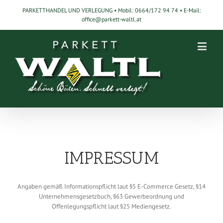
PARKETTHANDEL UND VERLEGUNG • Mobil:
0664/172 94 74 • E-Mail:
office@parkett-waltl.at
IMPRESSUM
Angaben gemäß Informationspflicht laut §5 E-Commerce Gesetz, §14
Unternehmensgesetzbuch, §63 Gewerbeordnung und
Offenlegungspflicht laut §25 Mediengesetz.