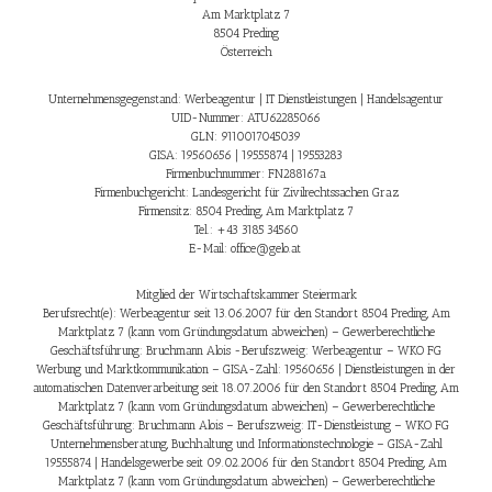
Am Marktplatz 7
8504 Preding
Österreich
Unternehmensgegenstand:
Werbeagentur | IT Dienstleistungen | Handelsagentur
UID-Nummer:
ATU62285066
GLN:
9110017045039
GISA:
19560656 | 19555874 | 19553283
Firmenbuchnummer:
FN288167a
Firmenbuchgericht:
Landesgericht für Zivilrechtssachen Graz
Firmensitz:
8504 Preding, Am Marktplatz 7
Tel.:
+43 3185 34560
E-Mail:
office@gelo.at
Mitglied der
Wirtschaftskammer Steiermark
Berufsrecht(e):
Werbeagentur
seit 13.06.2007 für den Standort 8504 Preding, Am
Marktplatz 7 (kann vom Gründungsdatum abweichen) – Gewerberechtliche
Geschäftsführung: Bruchmann Alois -Berufszweig: Werbeagentur – WKO FG
Werbung und Marktkommunikation – GISA-Zahl: 19560656 |
Dienstleistungen in der
automatischen Datenverarbeitung
seit 18.07.2006 für den Standort 8504 Preding, Am
Marktplatz 7 (kann vom Gründungsdatum abweichen) – Gewerberechtliche
Geschäftsführung: Bruchmann Alois – Berufszweig: IT-Dienstleistung – WKO FG
Unternehmensberatung, Buchhaltung und Informationstechnologie – GISA-Zahl
19555874 |
Handelsgewerbe
seit 09.02.2006 für den Standort 8504 Preding, Am
Marktplatz 7 (kann vom Gründungsdatum abweichen) – Gewerberechtliche